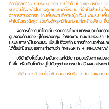
สถาปัตยกรรม งานระบบ ฯลฯ ภายใต้คำนิยามของบริษัทฯ ว่า 
รับความไว้วางใจในการดูแลการติดตั้งระบบ ที่จำเป็นสำหรับโ
อาคารลานจอดรถ งานพื้นสนามกีฬาหญ้าเทียม งานระบบพื้นส
ผ้าใบรับแรงดึงสูง รวมถึงวัสดุเคมีภัณฑ์งานก่อสร้างพิเศษ อื่
ผลการทำงานที่โดดเด่น จากการทำงานขายผนวกกับความรู้
ดูแลงานด้านต่าง ๆได้ครอบคลุม โดยเฉพาะ ทีมงานของเรา ประก
ประสบการณ์ในงานและ เปี่ยมไปด้วยทักษะการทำงานอย่างยอดเยี่ยม
ได้ตั้งปณิธานของการทำงานว่า "INTEGRITY + INNOVATIVE" ซ
บริษัทเติบโตขึ้นอย่างมั่นคงและได้รับการยอมรับจากหน่ว
ยิ่งขึ้น เพื่อเติบโตเคียงคู่ไปกับอุตสาหกรรมก่อสร้างของประ
บริษัท บารมี เทคโนโลยี คอนสตรัคชั่น จำกัด ขอขอบคุณที