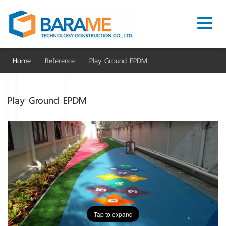
Home
Reference
Play Ground EPDM
Play Ground EPDM
Tap to expand