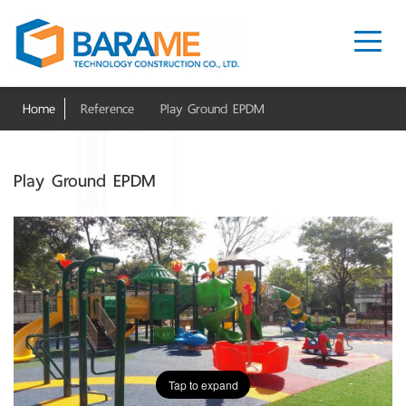
Home
Reference
Play Ground EPDM
Play Ground EPDM
Tap to expand