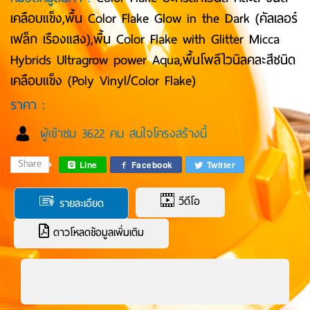
เคลือบแข็ง,พื้น Color Flake Glow in the Dark (คัลเลอร์
เฟล็ก เรืองแสง),พื้น Color Flake with Glitter Micca
Hybrids Ultragrow power Aqua,พื้นโพลีไวนิลคละสีชนิด
เคลือบแข็ง (Poly Vinyl/Color Flake)
ราคา :
ผู้เข้าชม 3622 คน สนใจโครงสร้างนี้
Share
Line
Facebook
Twitter
วีดีโอ
รายละเอียด
ดาวโหลดข้อมูลเพิ่มเติม