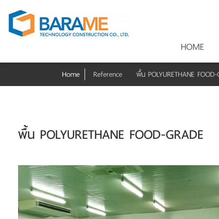
HOME
Home
Reference
พื้น POLYURETHANE FOOD
พื้น POLYURETHANE FOOD-GRADE