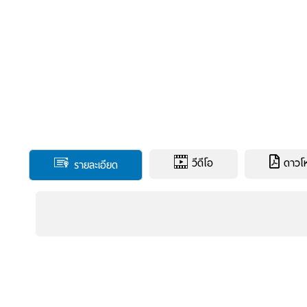
วีดีโอ
ดาวโหล
รายละเอียด