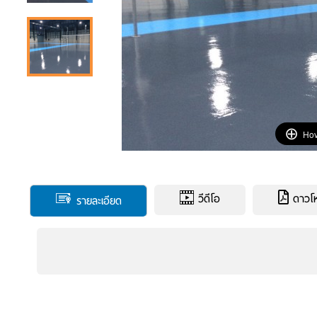
Hov
วีดีโอ
ดาวโหล
รายละเอียด